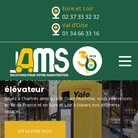
Eure et Loir
02 37 33 32 32
Val d’Oise
01 34 66 33 16
Le spécialiste du chariot
élévateur
Situés à Chartres ainsi qu’à St Ouen l’Aumône, nous intervenons
en Ile de France et en Eure et Loir à travers nos différents
services.
EN SAVOIR PLUS