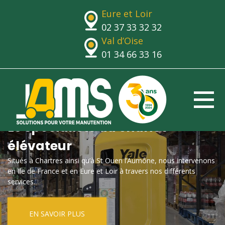
Eure et Loir
02 37 33 32 32
Val d’Oise
01 34 66 33 16
Le spécialiste du chariot
élévateur
Situés à Chartres ainsi qu’à St Ouen l’Aumône, nous intervenons
en Ile de France et en Eure et Loir à travers nos différents
services.
EN SAVOIR PLUS