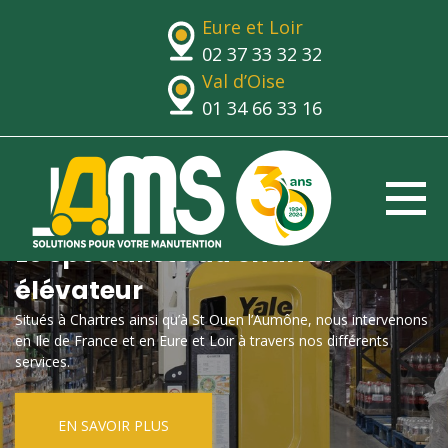
Eure et Loir
02 37 33 32 32
Val d’Oise
01 34 66 33 16
Le spécialiste du chariot
élévateur
Situés à Chartres ainsi qu’à St Ouen l’Aumône, nous intervenons
en Ile de France et en Eure et Loir à travers nos différents
services.
EN SAVOIR PLUS