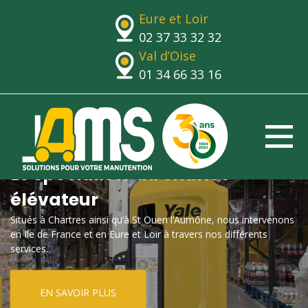
Eure et Loir
02 37 33 32 32
Val d’Oise
01 34 66 33 16
Le spécialiste du chariot
élévateur
Situés à Chartres ainsi qu’à St Ouen l’Aumône, nous intervenons
en Ile de France et en Eure et Loir à travers nos différents
services.
EN SAVOIR PLUS