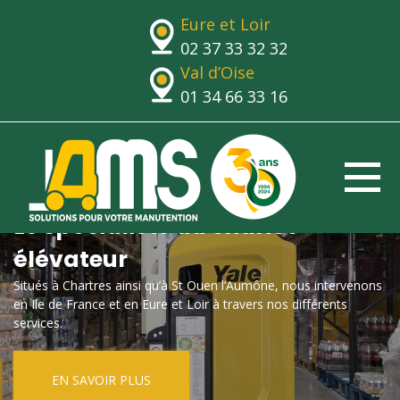
Eure et Loir
02 37 33 32 32
Val d’Oise
01 34 66 33 16
Le spécialiste du chariot
élévateur
Situés à Chartres ainsi qu’à St Ouen l’Aumône, nous intervenons
en Ile de France et en Eure et Loir à travers nos différents
services.
EN SAVOIR PLUS