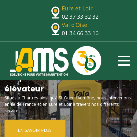
Eure et Loir
02 37 33 32 32
Val d’Oise
01 34 66 33 16
Le spécialiste du chariot
élévateur
Situés à Chartres ainsi qu’à St Ouen l’Aumône, nous intervenons
en Ile de France et en Eure et Loir à travers nos différents
services.
EN SAVOIR PLUS