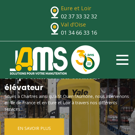
Eure et Loir
02 37 33 32 32
Val d’Oise
01 34 66 33 16
Le spécialiste du chariot
élévateur
Situés à Chartres ainsi qu’à St Ouen l’Aumône, nous intervenons
en Ile de France et en Eure et Loir à travers nos différents
services.
EN SAVOIR PLUS