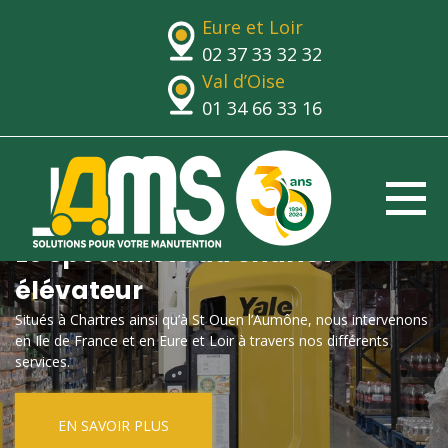
Eure et Loir
02 37 33 32 32
Val d’Oise
01 34 66 33 16
Le spécialiste du chariot
élévateur
Situés à Chartres ainsi qu’à St Ouen l’Aumône, nous intervenons
en Ile de France et en Eure et Loir à travers nos différents
services.
EN SAVOIR PLUS