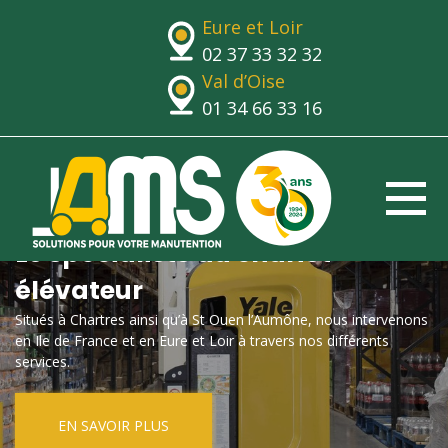
Eure et Loir
02 37 33 32 32
Val d’Oise
01 34 66 33 16
Le spécialiste du chariot
élévateur
Situés à Chartres ainsi qu’à St Ouen l’Aumône, nous intervenons
en Ile de France et en Eure et Loir à travers nos différents
services.
EN SAVOIR PLUS