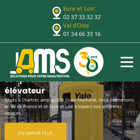
Eure et Loir
02 37 33 32 32
Val d’Oise
01 34 66 33 16
Le spécialiste du chariot
élévateur
Situés à Chartres ainsi qu’à St Ouen l’Aumône, nous intervenons
en Ile de France et en Eure et Loir à travers nos différents
services.
EN SAVOIR PLUS