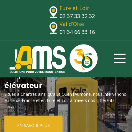
Eure et Loir
02 37 33 32 32
Val d’Oise
01 34 66 33 16
Le spécialiste du chariot
élévateur
Situés à Chartres ainsi qu’à St Ouen l’Aumône, nous intervenons
en Ile de France et en Eure et Loir à travers nos différents
services.
EN SAVOIR PLUS