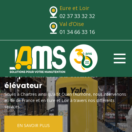
Eure et Loir
02 37 33 32 32
Val d’Oise
01 34 66 33 16
Le spécialiste du chariot
élévateur
Situés à Chartres ainsi qu’à St Ouen l’Aumône, nous intervenons
en Ile de France et en Eure et Loir à travers nos différents
services.
EN SAVOIR PLUS