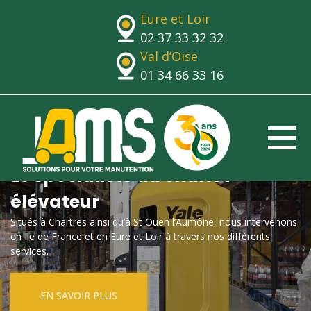
Eure et Loir
02 37 33 32 32
Val d’Oise
01 34 66 33 16
Le spécialiste du chariot
élévateur
Situés à Chartres ainsi qu’à St Ouen l’Aumône, nous intervenons
en Ile de France et en Eure et Loir à travers nos différents
services.
EN SAVOIR PLUS