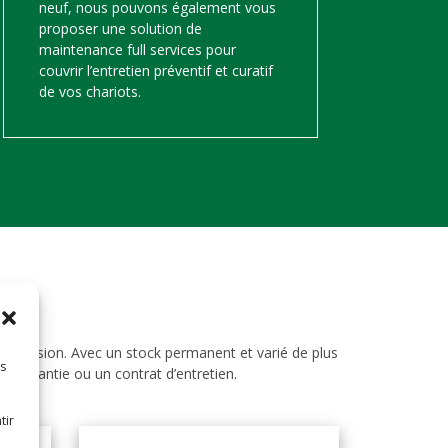
neuf, nous pouvons également vous
proposer une solution de
maintenance full services pour
couvrir l’entretien préventif et curatif
de vos chariots.
d’occasion. Avec un stock permanent et varié de plus
es
ne garantie ou un contrat d’entretien.
tir