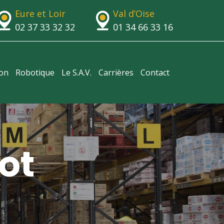
Eure et Loir
Val d’Oise
02 37 33 32 32
01 34 66 33 16
ion
Robotique
Le S.A.V.
Carrières
Contact
ot