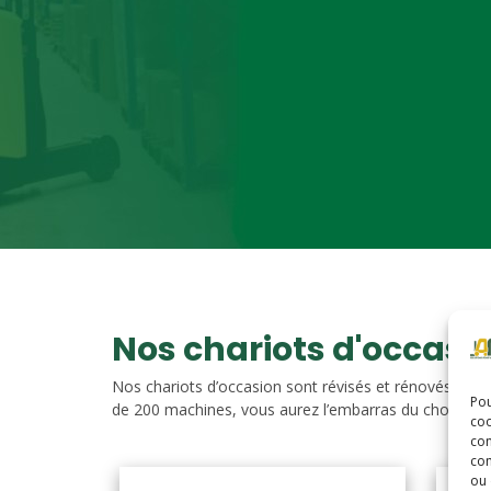
Nos chariots d'occasi
Nos chariots d’occasion sont révisés et rénovés. Vou
Pou
de 200 machines, vous aurez l’embarras du choix. Nos c
coo
con
com
ou 