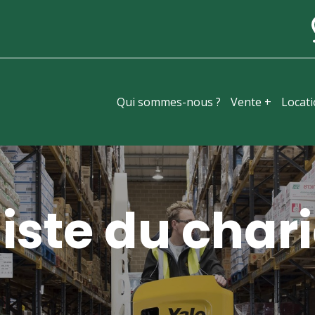
Qui sommes-nous ?
Vente +
Locat
iste du chari