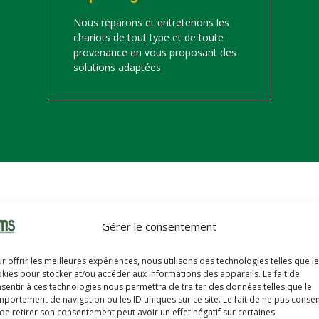
Nous réparons et entretenons les
chariots de tout type et de toute
provenance en vous proposant des
solutions adaptées
on
Gérer le consentement
s trouverez ci-dessous notre catalogue de matériels de manutention 
r offrir les meilleures expériences, nous utilisons des technologies telles que l
hariots sont révisés, reconditionnés, repeints, prêts à partir avec u
kies pour stocker et/ou accéder aux informations des appareils. Le fait de
sentir à ces technologies nous permettra de traiter des données telles que le
portement de navigation ou les ID uniques sur ce site. Le fait de ne pas consen
de retirer son consentement peut avoir un effet négatif sur certaines