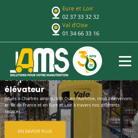
Eure et Loir
02 37 33 32 32
Val d’Oise
01 34 66 33 16
Le spécialiste du chariot
élévateur
Situés à Chartres ainsi qu’à St Ouen l’Aumône, nous intervenons
en Ile de France et en Eure et Loir à travers nos différents
services.
EN SAVOIR PLUS