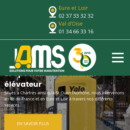
Eure et Loir
02 37 33 32 32
Val d’Oise
01 34 66 33 16
Le spécialiste du chariot
élévateur
Situés à Chartres ainsi qu’à St Ouen l’Aumône, nous intervenons
en Ile de France et en Eure et Loir à travers nos différents
services.
EN SAVOIR PLUS