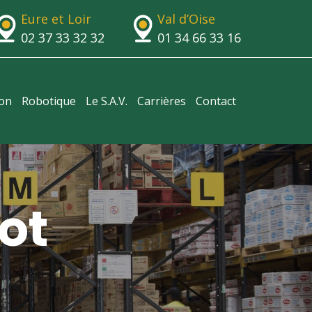
Eure et Loir
Val d’Oise
02 37 33 32 32
01 34 66 33 16
ion
Robotique
Le S.A.V.
Carrières
Contact
ot