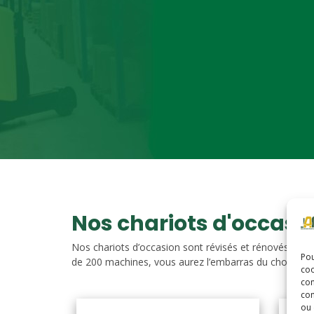
Nos chariots d'occasi
Nos chariots d’occasion sont révisés et rénovés. Vou
Pou
de 200 machines, vous aurez l’embarras du choix. Nos c
coo
con
com
ou 