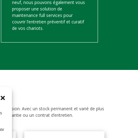
neuf, nous pouvons également vous
proposer une solution de
maintenance full services pour
couvrir l’entretien préventif et curatif
de vos chariots.
d’occasion. Avec un stock permanent et varié de plus
es
ne garantie ou un contrat d’entretien.
tir