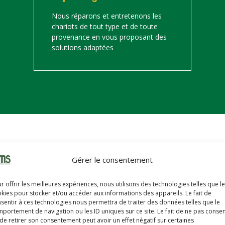
Nous réparons et entretenons les
chariots de tout type et de toute
provenance en vous proposant des
solutions adaptées
on
Gérer le consentement
s trouverez ci-dessous notre catalogue de matériels de manutention 
r offrir les meilleures expériences, nous utilisons des technologies telles que l
hariots sont révisés, reconditionnés, repeints, prêts à partir avec u
kies pour stocker et/ou accéder aux informations des appareils. Le fait de
sentir à ces technologies nous permettra de traiter des données telles que le
portement de navigation ou les ID uniques sur ce site. Le fait de ne pas consen
de retirer son consentement peut avoir un effet négatif sur certaines