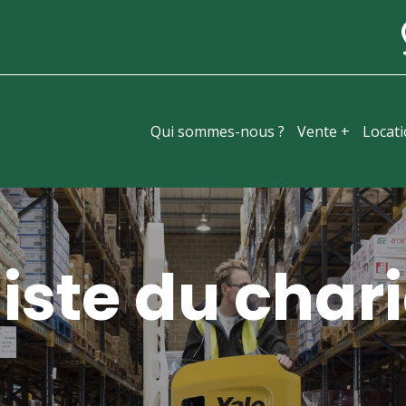
Qui sommes-nous ?
Vente +
Locat
iste du chari