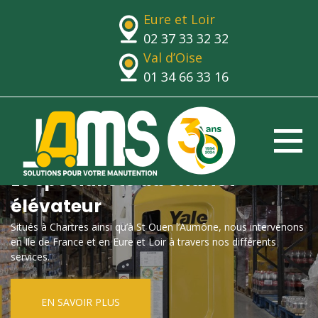
Eure et Loir
02 37 33 32 32
Val d’Oise
01 34 66 33 16
Le spécialiste du chariot
élévateur
Situés à Chartres ainsi qu’à St Ouen l’Aumône, nous intervenons
en Ile de France et en Eure et Loir à travers nos différents
services.
EN SAVOIR PLUS