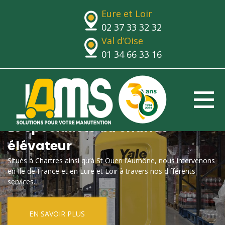
Eure et Loir
02 37 33 32 32
Val d’Oise
01 34 66 33 16
Le spécialiste du chariot
élévateur
Situés à Chartres ainsi qu’à St Ouen l’Aumône, nous intervenons
en Ile de France et en Eure et Loir à travers nos différents
services.
EN SAVOIR PLUS