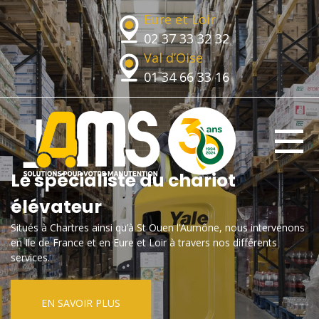
Eure et Loir
02 37 33 32 32
Val d’Oise
01 34 66 33 16
Le spécialiste du chariot
élévateur
Situés à Chartres ainsi qu’à St Ouen l’Aumône, nous intervenons
en Ile de France et en Eure et Loir à travers nos différents
services.
EN SAVOIR PLUS