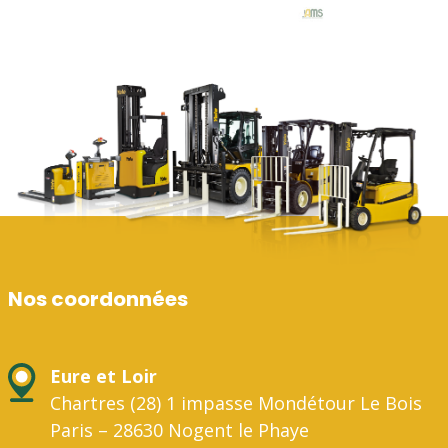
Nos coordonnées
Eure et Loir
Chartres (28) 1 impasse Mondétour Le Bois
Paris – 28630 Nogent le Phaye