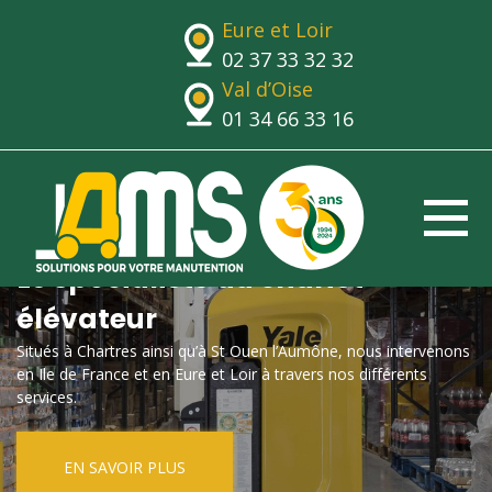
Eure et Loir
02 37 33 32 32
Val d’Oise
01 34 66 33 16
Le spécialiste du chariot
élévateur
Situés à Chartres ainsi qu’à St Ouen l’Aumône, nous intervenons
en Ile de France et en Eure et Loir à travers nos différents
services.
EN SAVOIR PLUS