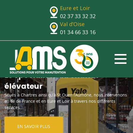
Eure et Loir
02 37 33 32 32
Val d’Oise
01 34 66 33 16
Le spécialiste du chariot
élévateur
Situés à Chartres ainsi qu’à St Ouen l’Aumône, nous intervenons
en Ile de France et en Eure et Loir à travers nos différents
services.
EN SAVOIR PLUS